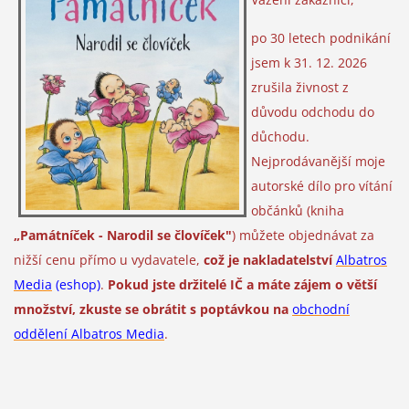
po 30 letech podnikání
jsem k 31. 12. 2026
zrušila živnost
z
důvodu odchodu do
důchodu.
Nejprodávanější moje
autorské dílo pro vítání
občánků (kniha
„Památníček - Narodil se človíček"
)
můžete objednávat za
nižší cenu přímo u vydavatele,
což je nakladatelství
Albatros
Media
(eshop)
.
Pokud jste držitelé IČ a máte zájem o větší
množství, zkuste se obrátit s poptávkou na
obchodní
oddělení Albatros Media
.