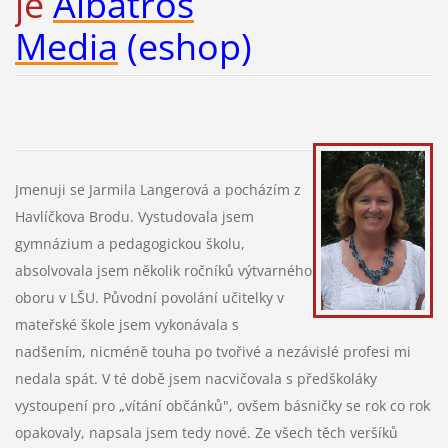
je
Albatros
Media
(eshop)
Jmenuji se Jarmila Langerová a pocházím z
Havlíčkova Brodu. Vystudovala jsem
gymnázium a pedagogickou školu,
absolvovala jsem několik ročníků výtvarného
oboru v LŠU.
Původní povolání učitelky v
mateřské škole jsem vykonávala s
nadšením, nicméně touha po tvořivé a nezávislé profesi mi
nedala spát. V té době jsem nacvičovala s předškolák
y
vystoupení pro „vítání občánků", ovšem básničky se rok co rok
opakovaly, napsala jsem tedy nové. Ze všech těch veršíků