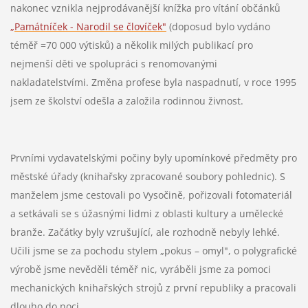
nakonec vznikla nejprodávanější knížka pro vítání občánků
„Památníček - Narodil se človíček"
(doposud bylo vydáno
téměř =70 000 výtisků) a několik
milých publikací pro
nejmenší děti ve spolupráci s renomovanými
nakladatelstvími.
Změna profese byla naspadnutí, v roce 1995
jsem ze školství odešla a založila rodinnou živnost.
Prvními vydavatelskými počiny byly upomínkové předměty pro
městské úřady (knihařsky zpracované soubory pohlednic).
S
manželem jsme cestovali po Vysočině, pořizovali fotomateriál
a setkávali se s úžasnými lidmi z oblasti kultury a umělecké
branže. Začátky byly vzrušující, ale rozhodně nebyly lehké.
Učili jsme se za pochodu stylem „pokus – omyl", o polygrafické
výrobě jsme nevěděli téměř nic, vyráběli jsme za pomoci
mechanických knihařských strojů z první republiky a pracovali
dlouho do noci.