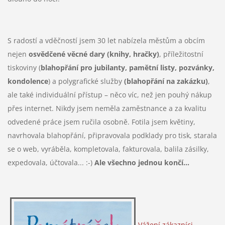
S radostí a vděčností jsem 30 let nabízela městům a obcím
nejen
osvědčené věcné dary (knihy, hračky)
, příležitostní
tiskoviny (
blahopřání pro jubilanty, pamětní listy, pozvánky,
kondolence
) a polygrafické služby
(blahopřání na zakázku)
,
ale také
individuální přístup – něco víc, než jen pouhý nákup
přes internet. Nikdy jsem neměla zaměstnance a za kvalitu
odvedené práce jsem ručila osobně. Fotila jsem květiny,
navrhovala blahopřání, připravovala podklady pro tisk, starala
se o web, vyráběla, kompletovala, fakturovala, balila zásilky,
expedovala, účtovala... :-)
Ale všechno jednou končí...
Vážení zákazníci,