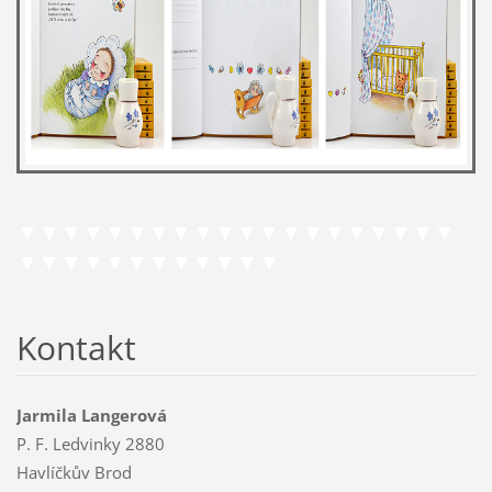
▼▼▼▼▼▼▼▼▼▼▼▼▼▼▼▼▼▼▼▼
▼▼▼▼▼▼▼▼▼▼▼▼
Kontakt
Jarmila Langerová
P. F. Ledvinky 2880
Havlíčkův Brod