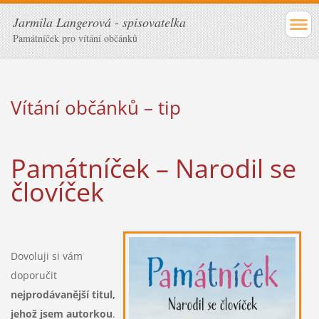
Jarmila Langerová - spisovatelka
Památníček pro vítání občánků
Vítání občánků – tip
Památníček – Narodil se
človíček
D
ovoluji si vám
doporučit
nejprodávanější titul,
jehož jsem autorkou
.