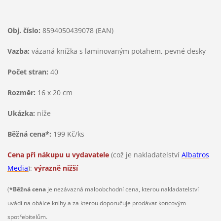
Obj. číslo:
8594050439078 (EAN)
Vazba:
vázaná knížka s laminovaným potahem, pevné desky
Počet stran:
40
Rozměr:
16 x 20 cm
Ukázka:
níže
Běžná cena*:
199 Kč/ks
Cena při nákupu u vydavatele
(což je nakladatelství
Albatros
Media
)
:
výrazně nižší
(
*Běžná cena
je nezávazná maloobchodní cena, kterou nakladatelství
uvádí na obálce knihy a za kterou doporučuje prodávat koncovým
spotřebitelům.