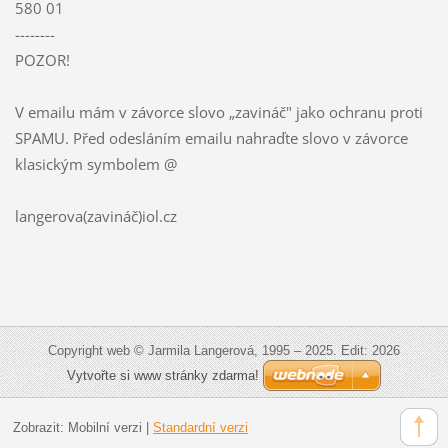
580 01
--------
POZOR!
V emailu mám v závorce slovo „zavináč" jako ochranu proti
SPAMU. Před odesláním emailu nahraďte slovo v závorce
klasickým symbolem @
langerova(zavináč)iol.cz
Copyright web © Jarmila Langerová, 1995 – 2025. Edit: 2026
Vytvořte si www stránky zdarma!
Zobrazit:
Mobilní verzi
|
Standardní verzi