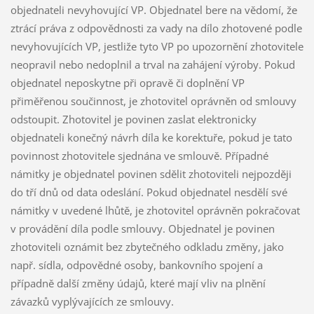
objednateli nevyhovující VP. Objednatel bere na vědomí, že
ztrácí práva z odpovědnosti za vady na dílo zhotovené podle
nevyhovujících VP, jestliže tyto VP po upozornění zhotovitele
neopravil nebo nedoplnil a trval na zahájení výroby. Pokud
objednatel neposkytne při opravě či doplnění VP
přiměřenou součinnost, je zhotovitel oprávněn od smlouvy
odstoupit. Zhotovitel je povinen zaslat elektronicky
objednateli konečný návrh díla ke korektuře, pokud je tato
povinnost zhotovitele sjednána ve smlouvě. Případné
námitky je objednatel povinen sdělit zhotoviteli nejpozději
do tří dnů od data odeslání. Pokud objednatel nesdělí své
námitky v uvedené lhůtě, je zhotovitel oprávněn pokračovat
v provádění díla podle smlouvy. Objednatel je povinen
zhotoviteli oznámit bez zbytečného odkladu změny, jako
např. sídla, odpovědné osoby, bankovního spojení a
případně další změny údajů, které mají vliv na plnění
závazků vyplývajících ze smlouvy.