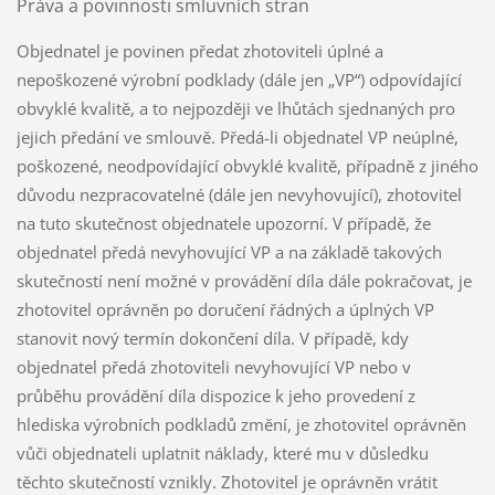
Práva a povinnosti smluvních stran
Objednatel je povinen předat zhotoviteli úplné a
nepoškozené výrobní podklady (dále jen „VP“) odpovídající
obvyklé kvalitě, a to nejpozději ve lhůtách sjednaných pro
jejich předání ve smlouvě. Předá-li objednatel VP neúplné,
poškozené, neodpovídající obvyklé kvalitě, případně z jiného
důvodu nezpracovatelné (dále jen nevyhovující), zhotovitel
na tuto skutečnost objednatele upozorní. V případě, že
objednatel předá nevyhovující VP a na základě takových
skutečností není možné v provádění díla dále pokračovat, je
zhotovitel oprávněn po doručení řádných a úplných VP
stanovit nový termín dokončení díla. V případě, kdy
objednatel předá zhotoviteli nevyhovující VP nebo v
průběhu provádění díla dispozice k jeho provedení z
hlediska výrobních podkladů změní, je zhotovitel oprávněn
vůči objednateli uplatnit náklady, které mu v důsledku
těchto skutečností vznikly. Zhotovitel je oprávněn vrátit