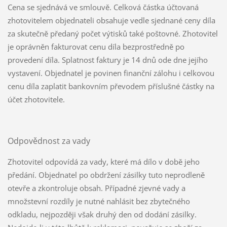
Cena se sjednává ve smlouvě. Celková částka účtovaná
zhotovitelem objednateli obsahuje vedle sjednané ceny díla
za skutečně předaný počet výtisků také poštovné. Zhotovitel
je oprávněn fakturovat cenu díla bezprostředně po
provedení díla. Splatnost faktury je 14 dnů ode dne jejího
vystavení. Objednatel je povinen finanční zálohu i celkovou
cenu díla zaplatit bankovním převodem příslušné částky na
účet zhotovitele.
Odpovědnost za vady
Zhotovitel odpovídá za vady, které má dílo v době jeho
předání. Objednatel po obdržení zásilky tuto neprodleně
otevře a zkontroluje obsah. Případné zjevné vady a
množstevní rozdíly je nutné nahlásit bez zbytečného
odkladu, nejpozději však druhý den od dodání zásilky.