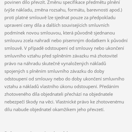
povinen dílo převzít. Změnu specifikace předmětu plnění
(výše nákladu, změna rozsahu, formátu, barevnosti apod.)
proti platné smlouvě lze sjednat pouze za předpokladu
upravení ceny díla a dalších souvisejících smluvních
podmínek novou smlouvou, která původně sjednanou
smlouvu zcela nahradí nebo písemným dodatkem k původní
smlouvě. V případě odstoupení od smlouvy nebo ukončení
smluvního vztahu před splněním závazku má zhotovitel
právo na náhradu skutečně vynaložených nákladů
spojených s plněním smluvního závazku do doby
odstoupení od smlouvy nebo do doby ukončení smluvního
vztahu a nákladů vlastního úkonu odstoupení. Předáním
zhotoveného díla objednateli přechází na objednatele
nebezpečí škody na věci. Vlastnické právo ke zhotovenému
dílu nabude objednatel okamžikem jeho převzetí.