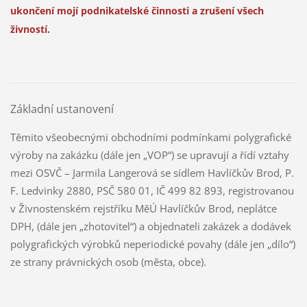
ukončení mojí podnikatelské činnosti a zrušení všech
živností.
Základní ustanovení
Těmito všeobecnými obchodními podmínkami polygrafické
výroby na zakázku (dále jen „VOP“) se upravují a řídí vztahy
mezi OSVČ – Jarmila Langerová se sídlem Havlíčkův Brod, P.
F. Ledvinky 2880, PSČ 580 01, IČ 499 82 893, registrovanou
v Živnostenském rejstříku MěÚ Havlíčkův Brod, neplátce
DPH, (dále jen „zhotovitel“) a objednateli zakázek a dodávek
polygrafických výrobků neperiodické povahy (dále jen „dílo“)
ze strany právnických osob (města, obce).