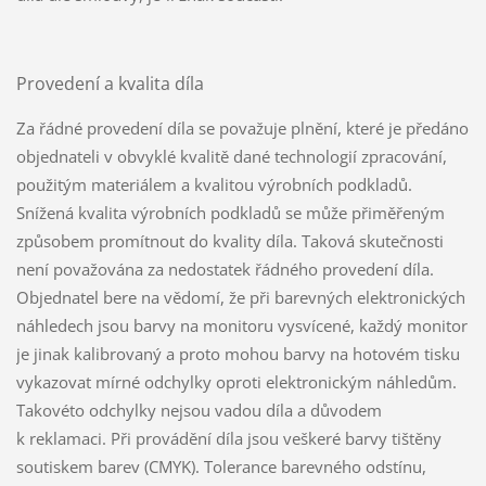
Provedení a kvalita díla
Za řádné provedení díla se považuje plnění, které je předáno
objednateli v obvyklé kvalitě dané technologií zpracování,
použitým materiálem a kvalitou výrobních podkladů.
Snížená kvalita výrobních podkladů se může přiměřeným
způsobem promítnout do kvality díla. Taková skutečnosti
není považována za nedostatek řádného provedení díla.
Objednatel bere na vědomí, že při barevných elektronických
náhledech jsou barvy na monitoru vysvícené, každý monitor
je jinak kalibrovaný a proto mohou barvy na hotovém tisku
vykazovat mírné odchylky oproti elektronickým náhledům.
Takovéto odchylky nejsou vadou díla a důvodem
k reklamaci. Při provádění díla jsou veškeré barvy tištěny
soutiskem barev (CMYK). Tolerance barevného odstínu,