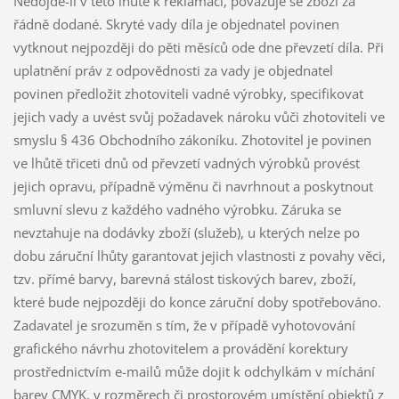
Nedojde-li v této lhůtě k reklamaci, považuje se zboží za
řádně dodané. Skryté vady díla je objednatel povinen
vytknout nejpozději do pěti měsíců ode dne převzetí díla. Při
uplatnění práv z odpovědnosti za vady je objednatel
povinen předložit zhotoviteli vadné výrobky, specifikovat
jejich vady a uvést svůj požadavek nároku vůči zhotoviteli ve
smyslu § 436 Obchodního zákoníku. Zhotovitel je povinen
ve lhůtě třiceti dnů od převzetí vadných výrobků provést
jejich opravu, případně výměnu či navrhnout a poskytnout
smluvní slevu z každého vadného výrobku. Záruka se
nevztahuje na dodávky zboží (služeb), u kterých nelze po
dobu záruční lhůty garantovat jejich vlastnosti z povahy věci,
tzv. přímé barvy, barevná stálost tiskových barev, zboží,
které bude nejpozději do konce záruční doby spotřebováno.
Zadavatel je srozuměn s tím, že v případě vyhotovování
grafického návrhu zhotovitelem a provádění korektury
prostřednictvím e-mailů může dojit k odchylkám v míchání
barev CMYK, v rozměrech či prostorovém umístění objektů z