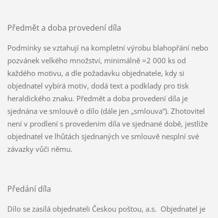
Předmět a doba provedení díla
Podmínky se vztahují na kompletní výrobu blahopřání nebo
pozvánek velkého množství, minimálně =2 000 ks od
každého motivu, a dle požadavku objednatele, kdy si
objednatel vybírá motiv, dodá text a podklady pro tisk
heraldického znaku. Předmět a doba provedení díla je
sjednána ve smlouvě o dílo (dále jen „smlouva“). Zhotovitel
není v prodlení s provedením díla ve sjednané době, jestliže
objednatel ve lhůtách sjednaných ve smlouvě nesplní své
závazky vůči němu.
Předání díla
Dílo se zasílá objednateli Českou poštou, a.s. Objednatel je