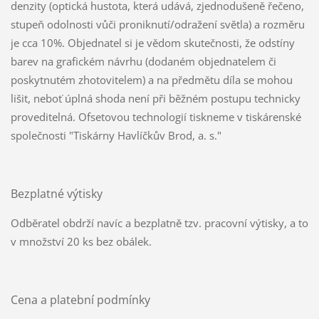
denzity (optická hustota, která udává, zjednodušeně řečeno,
stupeň odolnosti vůči proniknutí/odražení světla) a rozměru
je cca 10%. Objednatel si je vědom skutečnosti, že odstíny
barev na grafickém návrhu (dodaném objednatelem či
poskytnutém zhotovitelem) a na předmětu díla se mohou
lišit, neboť úplná shoda není při běžném postupu technicky
proveditelná. Ofsetovou technologií tiskneme v tiskárenské
společnosti "Tiskárny Havlíčkův Brod, a. s."
Bezplatné výtisky
Odběratel obdrží navíc a bezplatně tzv. pracovní výtisky, a to
v množství 20 ks bez obálek.
Cena a platební podmínky