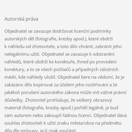
Autorská práva
Objednatel se zavazuje dodržovat licenční podmínky
autorských děl (fotografie, kresby apod.), které obdrží
k náhledu od zhotovitele, a toto dílo chránit, zabránit jeho
nelegálnímu užití. Objednatel se zavazuje k odstranění
náhledů, které obdrží ke korektuře, ihned po provedení
korektury, a to ze všech počítačů a případných záložních
médií, kde náhledy uložil. Objednatel bere na vědomí, že je
zakázáno dílo kopírovat za účelem jeho rozšiřování a že
jakékoli porušení autorského zákona může mít vážné právní
důsledky. Zhotovitel prohlašuje, že veškerý obrazový
materiál (fotografie, kresby apod.) pořídil legálně, je buď
sám autorem nebo zakoupil řádnou licenci. Objednatel dává
souhlas zhotoviteli k užití znaku města/obce na předmětu
díla dle smlouvy, je-li znak součástí.